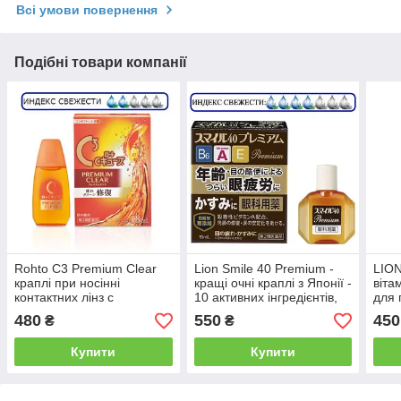
Всі умови повернення
Подібні товари компанії
Rohto C3 Premium Clear
Lion Smile 40 Premium -
LIO
краплі при носінні
кращі очні краплі з Японії -
віта
контактних лінз c
10 активних інгредієнтів,
для 
вітаміном A, E, Таурином!
вітамін А
фоку
480
550
450
₴
₴
вто
Купити
Купити