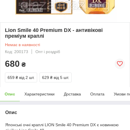
Lion Smile 40 Premium DX - антивікові
преміум краплі
Немає в наявності
Код: 200173
Опт і роздріб
680
₴
659 ₴
від 2 шт.
629 ₴
від 5 шт.
Опис
Характеристики
Доставка
Оплата
Умови п
Опис
Японські очні краплі LION Smile 40 Premium DX є новинкою