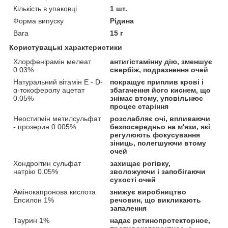
Кількість в упаковці
1 шт.
Форма випуску
Рідина
Вага
15 г
Користувацькі характеристики
Хлорфенірамін мелеат
антигістамінну дію, зменшує
0.03%
свербіж, подразнення очей
Натуральний вітамін E - D-
покращує приплив крові і
α-токоферолу ацетат
збагачення його киснем, що
0.05%
знімає втому, уповільнює
процес старіння
Неостигмін метилсульфат
розслабляє очі, впливаючи
- прозерин 0.005%
безпосередньо на м'язи, які
регулюють фокусування
зіниць, полегшуючи втому
очей
Хондроітин сульфат
захищає рогівку,
натрію 0.05%
зволожуючи і запобігаючи
сухості очей
Амінокапронова кислота
знижує виробництво
Епсилон 1%
речовин, що викликають
запалення
Таурин 1%
надає ретинопротекторное,