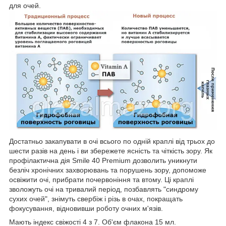
для очей.
Достатньо закапувати в очі всього по одній краплі від трьох до
шести разів на день і ви збережете ясність та чіткість зору. Як
профілактична дія Smile 40 Premium дозволить уникнути
безліч хронічних захворювань та порушень зору, допоможе
освіжити очі, прибрати почервоніння та втому. Ці краплі
зволожуть очі на тривалий період, позбавлять "синдрому
сухих очей", знімуть свербіж і різь в очах, покращать
фокусування, відновивши роботу очних м'язів.
Мають індекс свіжості 4 з 7. Об'єм флакона 15 мл.