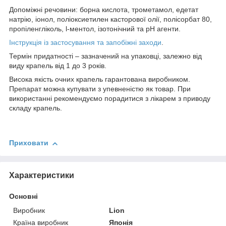
Допоміжні речовини: борна кислота, трометамол, едетат
натрію, іонол, поліоксиетилен касторової олії, полісорбат 80,
пропіленгліколь, l-ментол, ізотонічний та рН агенти.
Інструкція із застосування та запобіжні заходи
.
Термін придатності – зазначений на упаковці, залежно від
виду крапель від 1 до 3 років.
Висока якість очних крапель гарантована виробником.
Препарат можна купувати з упевненістю як товар. При
використанні рекомендуємо порадитися з лікарем з приводу
складу крапель.
Приховати
Характеристики
Основні
Виробник
Lion
Країна виробник
Японія