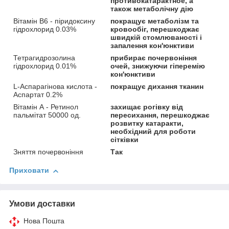
противокатарактное, а
також метаболічну дію
Вітамін B6 - піридоксину
покращує метаболізм та
гідрохлорид 0.03%
кровообіг, перешкоджає
швидкій стомлюваності і
запалення кон'юнктиви
Тетрагидрозолина
прибирає почервоніння
гідрохлорид 0.01%
очей, знижуючи гіперемію
кон'юнктиви
L-Аспарагінова кислота -
покращує дихання тканин
Аспартат 0.2%
Вітамін А - Ретинол
захищає рогівку від
пальмітат 50000 од.
пересихання, перешкоджає
розвитку катаракти,
необхідний для роботи
сітківки
Зняття почервоніння
Так
Приховати
Умови доставки
Нова Пошта