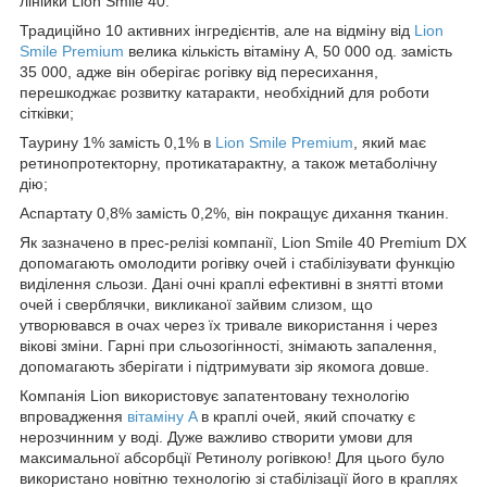
лінійки Lion Smile 40.
Традиційно 10 активних інгредієнтів, але на відміну від
Lion
Smile Premium
велика кількість вітаміну А, 50 000 од. замість
35 000, адже він оберігає рогівку від пересихання,
перешкоджає розвитку катаракти, необхідний для роботи
сітківки;
Таурину 1% замість 0,1% в
Lion Smile Premium
, який має
ретинопротекторну, протикатарактну, а також метаболічну
дію;
Аспартату 0,8% замість 0,2%, він покращує дихання тканин.
Як зазначено в прес-релізі компанії, Lion Smile 40 Premium DX
допомагають омолодити рогівку очей і стабілізувати функцію
виділення сльози. Дані очні краплі ефективні в знятті втоми
очей і сверблячки, викликаної зайвим слизом, що
утворювався в очах через їх тривале використання і через
вікові зміни. Гарні при сльозогінності, знімають запалення,
допомагають зберігати і підтримувати зір якомога довше.
Компанія Lion використовує запатентовану технологію
впровадження
вітаміну A
в краплі очей, який спочатку є
нерозчинним у воді. Дуже важливо створити умови для
максимальної абсорбції Ретинолу рогівкою! Для цього було
використано новітню технологію зі стабілізації його в краплях