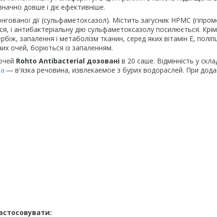
начно довше і діє ефективніше.
гованої дії (сульфаметоксазол). Містить загусник HPMC (гіпром
я, і антибактеріальну дію сульфаметоксазолу посилюється. Крім
біж, запалення і метаболізм тканин, серед яких вітамін E, поліп
них очей, борються із запаленням.
 очей
Rohto Antibacterial
дозовані
в 20 саше. Відмінність у склад
та
― в'язка речовина, извлекаемое з бурих водораслей. При дода
астосовувати: