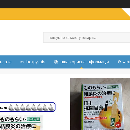
Оплата
📜 Інструкція
📚 Інша корисна інформація
⚙️ Філ