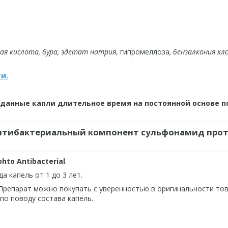
ая кислота, бура, эдетат натрия
, гипромеллоза
, бензалкония хл
и.
ь данные капли длительное время на постоянной основе п
т антибактериальный компонент сульфонамид про
to Antibacterial
.
а капель от 1 до 3 лет.
Препарат можно покупать с уверенностью в оригинальности тов
по поводу состава капель.