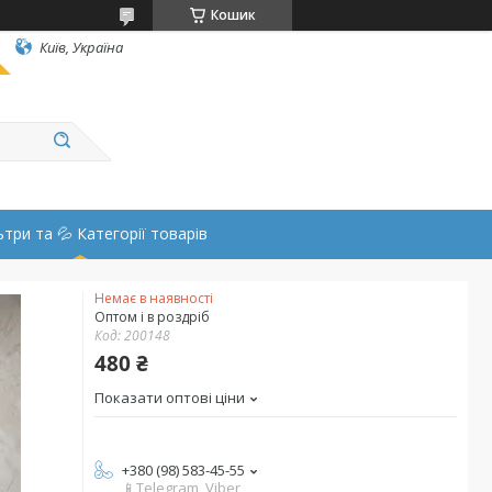
Кошик
Київ, Україна
ьтри та 💦 Категорії товарів
Немає в наявності
Оптом і в роздріб
Код:
200148
480 ₴
Показати оптові ціни
+380 (98) 583-45-55
📱Telegram, Viber,