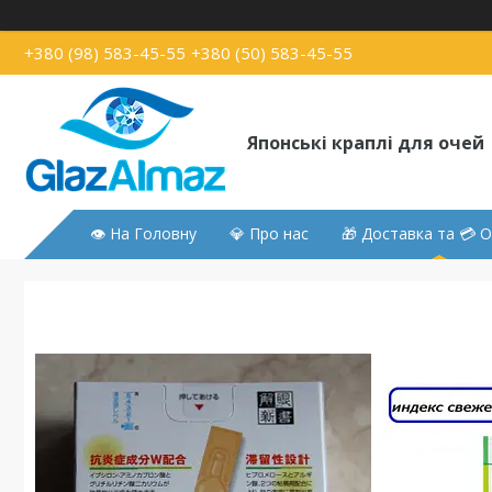
+380 (98) 583-45-55
+380 (50) 583-45-55
Японські краплі для очей
👁 На Головну
💎 Про нас
🎁 Доставка та 💳 