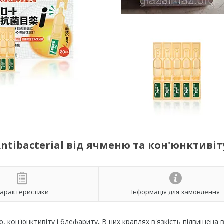
ntibacterial від ячменю та кон'юнктивіт
арактеристики
Інформація для замовлення
, кон'юнктивіту і блефариту
.
В цих краплях в'язкість підвищена в