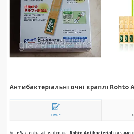
Антибактеріальні очні краплі Rohto A
Опис
Х
Антибактеріальні очні краплі
Rohto Antibacterial
від ячменю