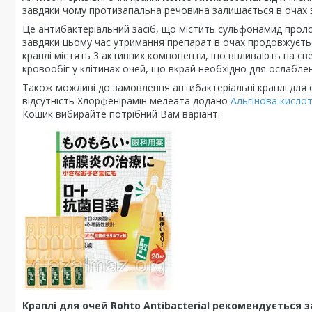
завдяки чому протизапальна речовина залишається в очах з
Це антибактеріальний засіб, що містить сульфонамид пролон
завдяки цьому час утримання препарат в очах продовжуєтьс
краплі містять 3 активних компоненти, що впливають на свер
кровообіг у клітинах очей, що вкрай необхідно для ослабле
Також можливі до замовлення антибактеріальні краплі для
відсутність Хлорфенірамін мелеата додано
Альгінова кисло
Кошик вибирайте потрібний Вам варіант.
Краплі для очей
Rohto Antibacterial
рекомендується з