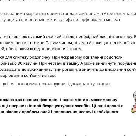
іцензованими маркетинговими стандартами: вітамін А (ретинол пальм
олу ацетат), неостигмін метилсульфат, хлорфенірамін мелеат.
 очі вловлюють самий слабкий світло, необхідний для нічного зору. 
го приміщення в темне. Таким чином, вітамін А захищає від нічної слі
ей, оберігаючи їх від пересихання і травм.
ся для синтезу родопсину. При яскравому освітленні родопсин
 близько 30 хвилин. При нестачі вітаміну A може виникнути порушен
призводить до висихання клітин рогівки, а значить до висихання кон
ахворювання кон'юнктивітом.
ваші очі вологими, покращуючи гідродинаміку тканин.
х залоз з-за вікових факторів, і також містить максимальну
ці вперше в історії безрецептурних засобів. Ці очні краплі є
ня вікових проблем очей і поповнення нестачі необхідного