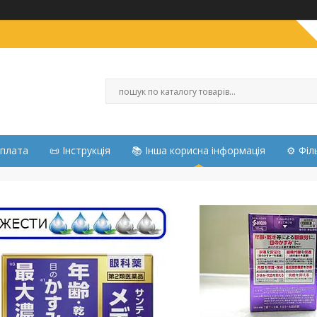
Оплата
📜 Інструкція
📚 Інша корисна інформація
⚙️ Філ