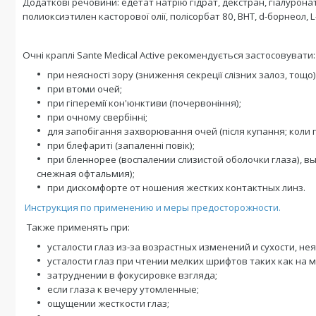
Додаткові речовини: едетат натрію гідрат, декстран, гіалурона
полиоксиэтилен касторової олії, полісорбат 80, ВНТ, d-борнеол, L
Очні краплі Sante Medical Active рекомендується застосовувати:
при неясності зору (зниження секреції слізних залоз, тощо)
при втоми очей;
при гіперемії кон'юнктиви (почервоніння);
при очному свербінні;
для запобігання захворювання очей (після купання; коли пил
при блефариті (запаленні повік);
при бленнорее (воспалении слизистой оболочки глаза), в
снежная офтальмия);
при дискомфорте от ношения жестких контактных линз.
Инструкция по применению и меры предосторожности.
Также применять при:
усталости глаз из-за возрастных изменений и сухости, не
усталости глаз при чтении мелких шрифтов таких как на 
затруднении в фокусировке взгляда;
если глаза к вечеру утомленные;
ощущении жесткости глаз;