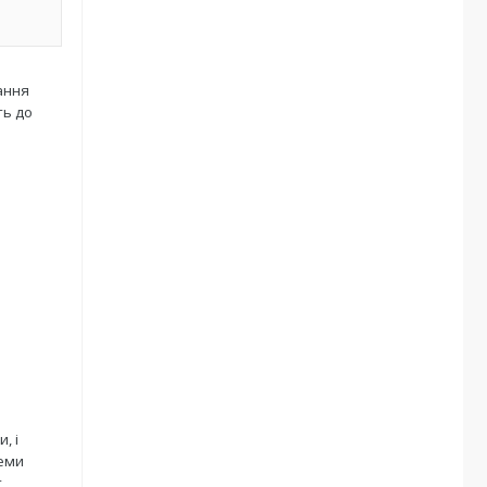
ання
ть до
, і
леми
т