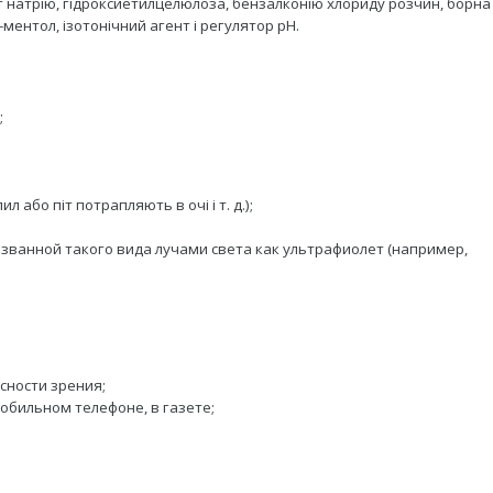
т натрію, гідроксиетилцелюлоза, бензалконію хлориду розчин, борна
-ментол, ізотонічний агент і регулятор рН.
;
 або піт потрапляють в очі і т. д.);
ызванной такого вида лучами света как ультрафиолет (например,
ясности зрения;
мобильном телефоне, в газете;