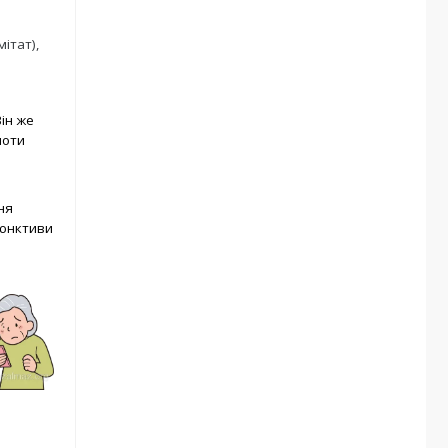
ітат),
Він же
поти
ня
'юнктиви