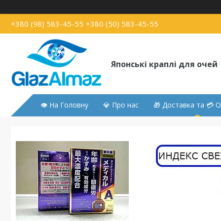
+380 (98) 583-45-55
+380 (50) 583-45-55
Японські краплі для очей
👁 На Головну
💎 Про нас
🎁 Доставка та 💳 