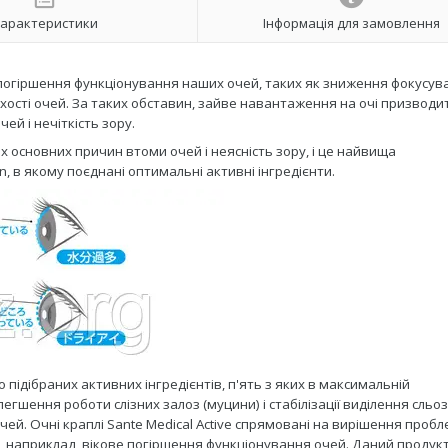
арактеристики
Інформація для замовлення
 погіршення функціонування наших очей, таких як зниження фокусув
ухості очей. За таких обставин, зайве навантаження на очі призводи
й і нечіткість зору.
ох основних причин втоми очей і неясність зору, і це найвища
, в якому поєднані оптимальні активні інгредієнти.
 підібраних активних інгредієнтів, п'ять з яких в максимальній
гшення роботи слізних залоз (муцини) і стабілізації виділення сльози
чей. Очні краплі Sante Medical Active спрямовані на вирішення проб
, наприклад, вікове погіршення функціонування очей. Даний продук