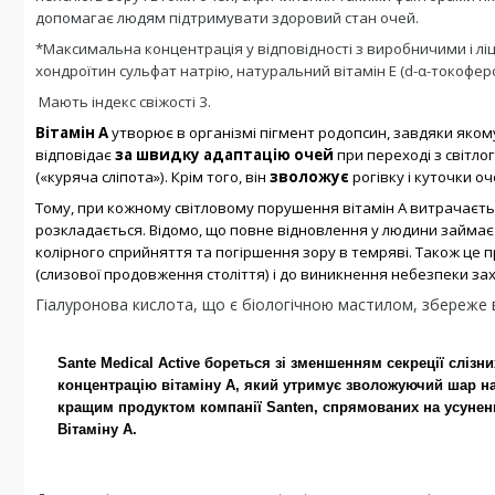
допомагає людям підтримувати здоровий стан очей.
*Максимальна концентрація у відповідності з виробничими і л
хондроїтин сульфат натрію, натуральний вітамін Е (d-α-токофер
Мають індекс свіжості 3.
Вітамін А
утворює в організмі пігмент родопсин, завдяки якому
відповідає
за швидку адаптацію очей
при переході з світло
(«куряча сліпота»). Крім того, він
зволожує
рогівку і куточки оч
Тому, при кожному світловому порушення вітамін А витрачаєть
розкладається. Відомо, що повне відновлення у людини займає
колірного сприйняття та погіршення зору в темряві. Також це 
(слизової продовження століття) і до виникнення небезпеки з
Гіалуронова кислота, що є біологічною мастилом, збереже 
Sante Medical Active бореться зі зменшенням секреції слізни
концентрацію вітаміну А, який утримує зволожуючий шар на о
кращим продуктом компанії Santen, спрямованих на усунен
Вітаміну А.