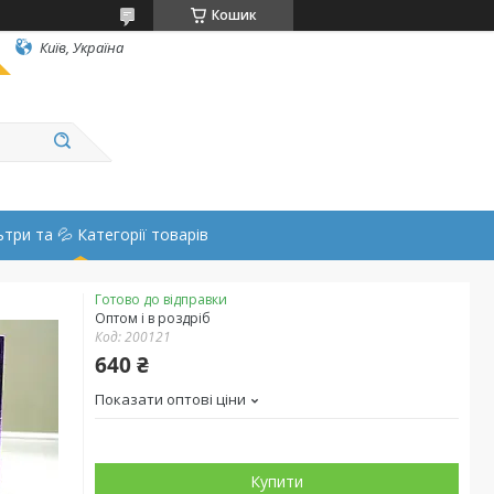
Кошик
Київ, Україна
ьтри та 💦 Категорії товарів
Готово до відправки
Оптом і в роздріб
Код:
200121
640 ₴
Показати оптові ціни
Купити