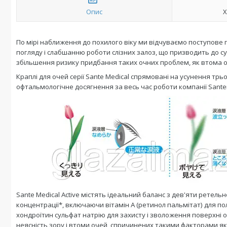
Опис
Х
По мірі наближення до похилого віку ми відчуваємо поступове
погляду і слабшанню роботи слізних залоз, що призводить до с
збільшення ризику придбання таких очних проблем, як втома оче
Краплі для очей серії Sante Medical спрямовані на усунення трь
офтальмологічне досягнення за весь час роботи компанії Santen
Sante Medical Active
містять ідеальний баланс з дев'яти ретельно
концентрації*, включаючи вітамін А (ретинол пальмітат) для поле
хондроїтин сульфат натрію для захисту і зволоження поверхні о
неясність зору і втоми очей, спричинених такими факторами як